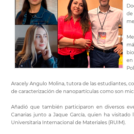
Do
de
me
Me
má
bi
en
Pol
Aracely Angulo Molina, tutora de las estudiantes, 
de caracterización de nanopartículas como son micr
Añadió que también participaron en diversos eve
Canarias junto a Jaque García, quien ha visitad
Universitaria Internacional de Materiales (RUIM).