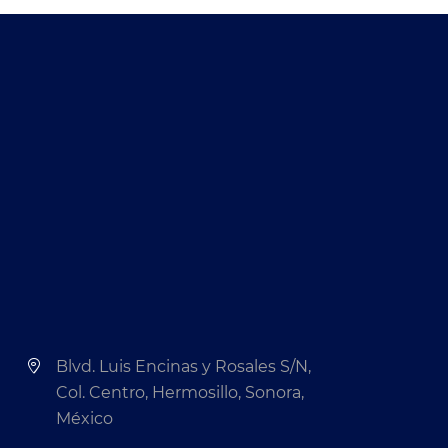
Blvd. Luis Encinas y Rosales S/N,
Col. Centro, Hermosillo, Sonora,
México