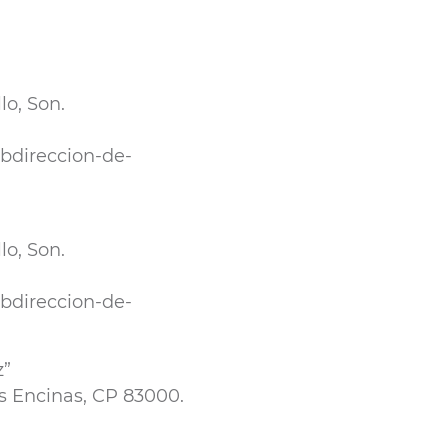
lo, Son.
ubdireccion-de-
lo, Son.
ubdireccion-de-
z”
is Encinas, CP 83000.