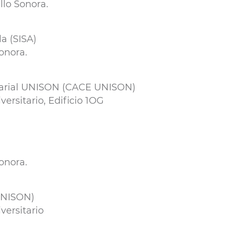
lo Sonora.
la (SISA)
onora.
esarial UNISON (CACE UNISON)
ersitario, Edificio 1OG
onora.
UNISON)
versitario