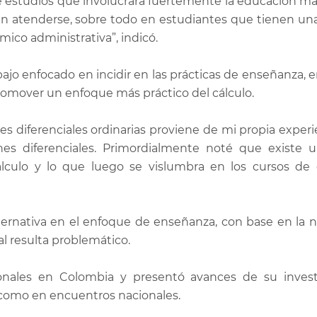
e estudios que involucrara fuertemente la educación ma
n atenderse, sobre todo en estudiantes que tienen un
ico administrativa”, indicó.
abajo enfocado en incidir en las prácticas de enseñanza, e
promover un enfoque más práctico del cálculo.
es diferenciales ordinarias proviene de mi propia exper
es diferenciales. Primordialmente noté que existe 
lculo y lo que luego se vislumbra en los cursos de
lternativa en el enfoque de enseñanza, con base en la n
al resulta problemático.
cionales en Colombia y presentó avances de su inves
í como en encuentros nacionales.