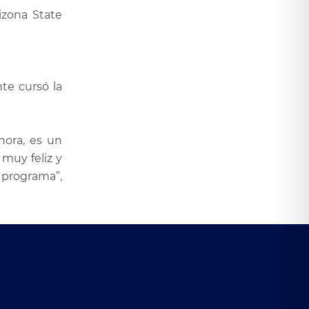
izona State
te cursó la
nora, es un
muy feliz y
 programa”,