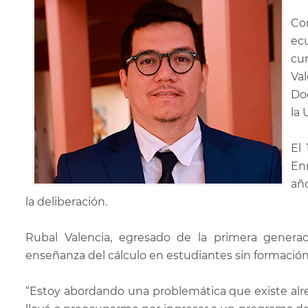
Co
ec
cu
Va
Do
la 
El
En
año
la deliberación.
Rubal Valencia, egresado de la primera genera
enseñanza del cálculo en estudiantes sin formació
“Estoy abordando una problemática que existe alred