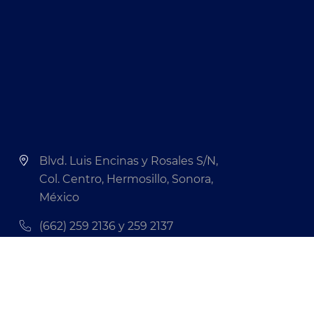
Blvd. Luis Encinas y Rosales S/N,
Col. Centro, Hermosillo, Sonora,
México
(662) 259 2136 y 259 2137
comunicacion@unison.mx