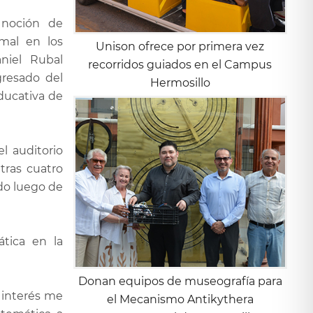
 noción de
imal en los
Unison ofrece por primera vez
aniel Rubal
recorridos guiados en el Campus
gresado del
Hermosillo
ducativa de
l auditorio
tras cuatro
ado luego de
tica en la
Donan equipos de museografía para
 interés me
el Mecanismo Antikythera