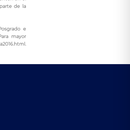
parte de la
 Posgrado e
 Para mayor
a2016.html.