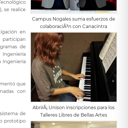
 Tecnológico
, se realice
Campus Nogales suma esfuerzos de
colaboraciÃ³n con Canacintra
tigación en
 participan
rogramas de
 Ingeniería
n Ingeniería
comentó que
ionadas con
AbrirÃ¡ Unison inscripciones para los
 sistema de
Talleres Libres de Bellas Artes
o prototipo