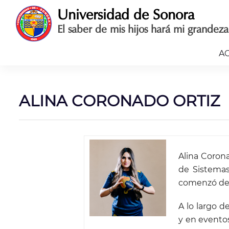
Saltar
Universidad de Sonora
al
El saber de mis hijos hará mi grandeza
contenido
A
ALINA CORONADO ORTIZ
Alina Corona
de Sistemas 
comenzó desd
A lo largo d
y en evento