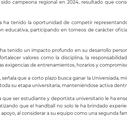
r sido campeona regional en 2024, resultado que con
ina ha tenido la oportunidad de competir representand
n educativa, participando en torneos de carácter ofici
 ha tenido un impacto profundo en su desarrollo perso
ortalecer valores como la disciplina, la responsabilida
as exigencias de entrenamientos, horarios y compromiso
 señala que a corto plazo busca ganar la Universiada, m
oda su etapa universitaria, manteniéndose activa dentr
a que ser estudiante y deportista universitario le ha en
atizando que el handball no solo le ha brindado experi
 apoyo, al considerar a su equipo como una segunda famil